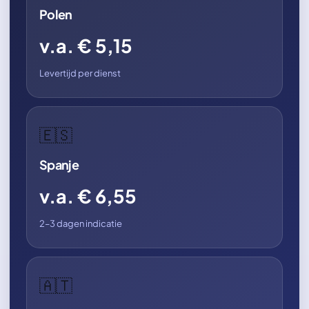
Polen
v.a. € 5,15
Levertijd per dienst
🇪🇸
Spanje
v.a. € 6,55
2–3 dagen indicatie
🇦🇹