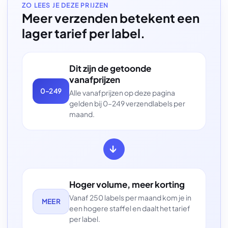
ZO LEES JE DEZE PRIJZEN
Meer verzenden betekent een
lager tarief per label.
Dit zijn de getoonde
vanafprijzen
0–249
Alle vanafprijzen op deze pagina
gelden bij 0–249 verzendlabels per
maand.
→
Hoger volume, meer korting
Vanaf 250 labels per maand kom je in
MEER
een hogere staffel en daalt het tarief
per label.