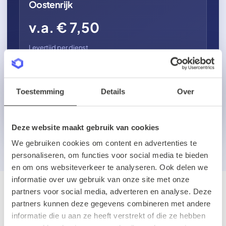
Oostenrijk
v.a. € 7,50
Levertijd per dienst
Toestemming
Details
Over
Een andere bestemming of meer dan 500 zendingen per
maand?
Vraag een voorstel op maat aan →
Deze website maakt gebruik van cookies
We gebruiken cookies om content en advertenties te
personaliseren, om functies voor social media te bieden
en om ons websiteverkeer te analyseren. Ook delen we
informatie over uw gebruik van onze site met onze
partners voor social media, adverteren en analyse. Deze
partners kunnen deze gegevens combineren met andere
informatie die u aan ze heeft verstrekt of die ze hebben
EERLIJK OVER DE PRIJS