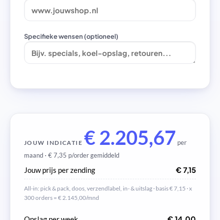
Specifieke wensen (optioneel)
€ 2.205,67
per
JOUW INDICATIE
maand ·
€ 7,35
p/order gemiddeld
€ 7,15
Jouw prijs per zending
All-in: pick & pack, doos, verzendlabel, in- & uitslag · basis € 7,15 · x
300 orders = € 2.145,00/mnd
€ 14,00
Opslag per week