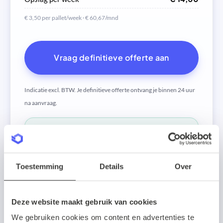
€ 3,50 per pallet/week · € 60,67/mnd
Vraag definitieve offerte aan
Indicatie excl. BTW. Je definitieve offerte ontvang je binnen
24 uur
na aanvraag.
JOUW BESPARING
€ 1.386,83
per maand ·
€ 16.642,00
per jaar
Toestemming
Details
Over
€ 3.592,50
Zelf verzenden
Deze website maakt gebruik van cookies
€ 2.205,67
Via Verzendeenpakket.nl
We gebruiken cookies om content en advertenties te