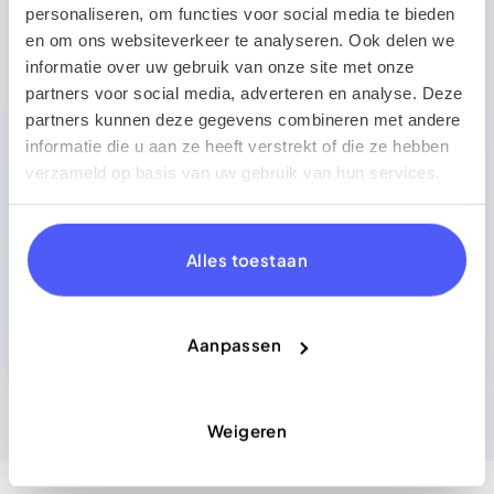
personaliseren, om functies voor social media te bieden
en om ons websiteverkeer te analyseren. Ook delen we
€ 1.386,83
Geschatte besparing
informatie over uw gebruik van onze site met onze
partners voor social media, adverteren en analyse. Deze
Je bespaart naar schatting € 1.386,83 per maand
partners kunnen deze gegevens combineren met andere
door fulfilment uit te besteden.
informatie die u aan ze heeft verstrekt of die ze hebben
verzameld op basis van uw gebruik van hun services.
ZO BEREKENEN WE ‘ZELF VERZENDEN’
✓
Labelprijs bij zelf verzenden
€ 2.625,00
✓
Doos, tape & labelmateriaal
€ 255,00
Alles toestaan
✓
Opslagruimte voor je voorraad
€ 150,00
✓
Tijd voor picken, packen & wegbrengen
€ 562,50
Aanpassen
Weigeren