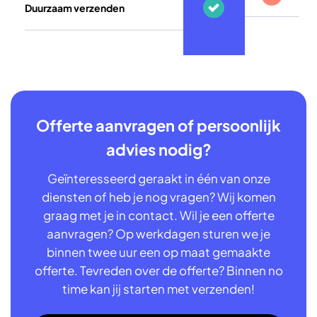
Duurzaam verzenden
Offerte aanvragen of persoonlijk
advies nodig?
Geïnteresseerd geraakt in één van onze
diensten of heb je nog vragen? Wij komen
graag met je in contact. Wil je een offerte
aanvragen? Op werkdagen sturen we je
binnen twee uur een op maat gemaakte
offerte. Tevreden over de offerte? Binnen no
time kan jij starten met verzenden!