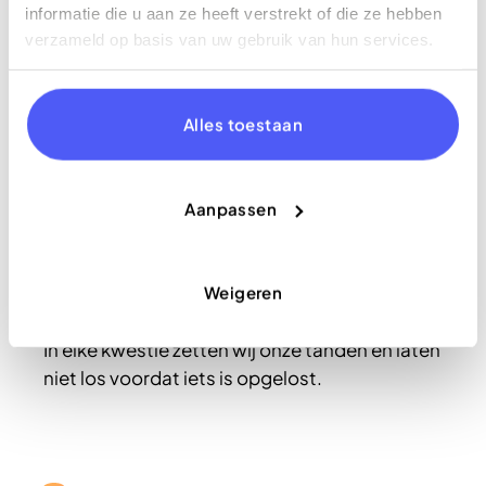
informatie die u aan ze heeft verstrekt of die ze hebben
verzameld op basis van uw gebruik van hun services.
Supersnel
Telefoon, e-mail of Whatsapp? Via alle
Alles toestaan
kanalen zijn we makkelijk bereikbaar.
Aanpassen
Weigeren
Gedreven
In elke kwestie zetten wij onze tanden en laten
niet los voordat iets is opgelost.